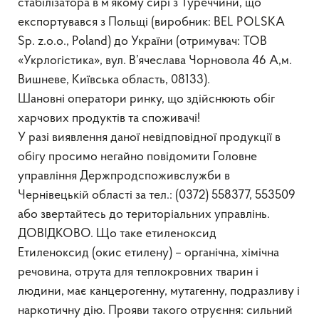
стабілізатора в м’якому сирі з Туреччини, що
експортувався з Польщі (виробник: BEL POLSKA
Sp. z.o.o., Poland) до України (отримувач: TOB
«Укрлогістика», вул. В’ячеслава Чорновола 46 А,м.
Вишневе, Київська область, 08133).
Шановні оператори ринку, що здійснюють обіг
харчових продуктів та споживачі!
У разі виявлення даної невідповідної продукції в
обігу просимо негайно повідомити Головне
управління Держпродспоживслужби в
Чернівецькій області за тел.: (0372) 558377, 553509
або звертайтесь до територіальних управлінь.
ДОВІДКОВО. Що таке етиленоксид
Етиленоксид (окис етилену) – органічна, хімічна
речовина, отрута для теплокровних тварин і
людини, має канцерогенну, мутагенну, подразливу і
наркотичну дію. Прояви такого отруєння: сильний