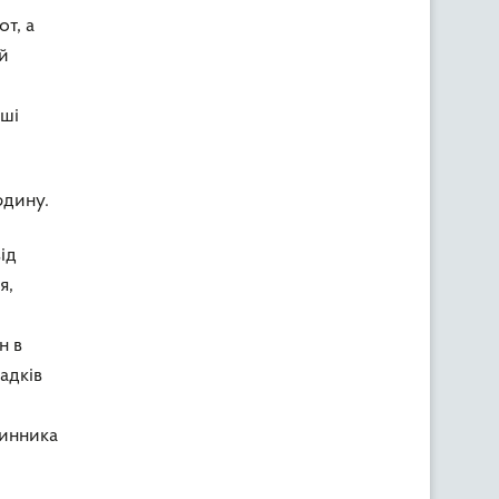
от, а
ій
нші
юдину.
ід
я,
н в
дків
чинника