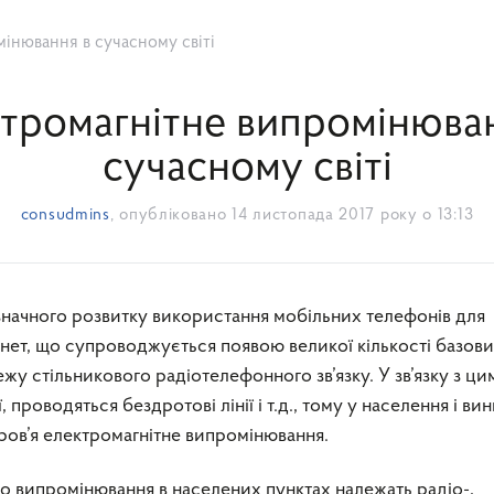
інювання в сучасному світі
тромагнітне випромінюва
сучасному світі
consudmins
, опубліковано
14 листопада 2017 року о 13:13
нет, що супроводжується появою великої кількості базов
ежу стільникового радіотелефонного зв’язку. У зв’язку з ци
, проводяться бездротові лінії і т.д., тому у населення і ви
оров’я електромагнітне випромінювання.
о випромінювання в населених пунктах належать радіо-,