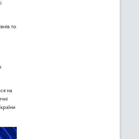
і
внів то
ю
ся на
ичні
України