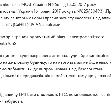
 в дію наказ МОЗ України №266 від 13.03.2017 року
ві юстиції України 16 травня 2017 року за №625/30493) „П
них санітарних норм і правил захисту населення від впли
вань” ДСаНіП 239-96 зі змінами.
єво зріс граничнодопустимий рівень електромагнітного
мкВт/см2.
инципом – куди направлена антенна, туди і йде випромінюв
 на житловому будинку, то на нього взагалі не буде ніяког
мо побачити, як іде випромінювання від базової станції.
кількості передавачів, від самої антени, тому що у кожної
від впливу ЕМП, яке створюють РТО, встановлюються саніт
ня забудови.