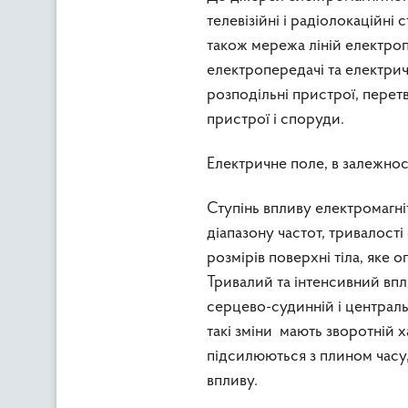
телевізійні і радіолокаційні 
також мережа ліній електроп
електропередачі та електрич
розподільні пристрої, перет
пристрої і споруди.
Електричне поле, в залежнос
Ступінь впливу електромагні
діапазону частот, тривалост
розмірів поверхні тіла, яке 
Тривалий та інтенсивний впл
серцево-судинній і це
такі зміни мають зворотній х
підсилюються з плином часу,
впливу.