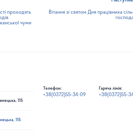
Наступна
асті проходять
Вітання зі святом Дня працівника сіл
одів
господа
канської чуми
Телефон:
Гаряча лінія:
+38(0372)55-34-09
+38(0372)55-3
инецька, 115
нецька, 115