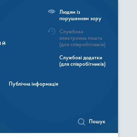
Людям із
порушенням зору
Службова
електронна пошта
ій
(для співробітників)
Службові додатки
(для співробітників)
Публічна інформація
Пошук