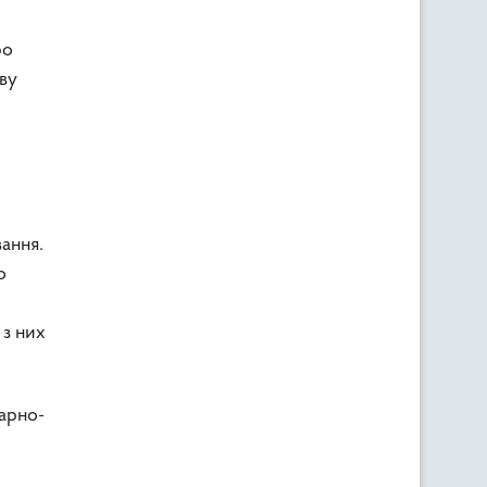
ро
ву
ання.
о
 з них
арно-