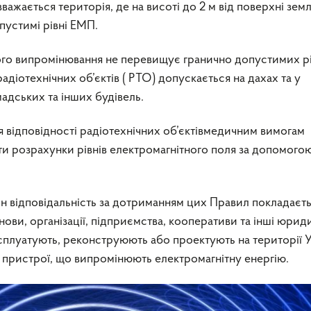
ажається територія, де на висоті до 2 м від поверхні земл
устимі рівні ЕМП.
ого випромінювання не перевищує гранично допустимих рі
адіотехнічних об’єктів ( РТО) допускається на дахах та у
адських та інших будівель.
я відповідності радіотехнічних об’єктівмедичним вимогам
и розрахунки рівнів електромагнітного поля за допомого
ін відповідальність за дотриманням цих Правил покладаєть
анови, організації, підприємства, кооперативи та інші юрид
експлуатують, реконструюють або проектують на території 
 пристрої, що випромінюють електромагнітну енергію.