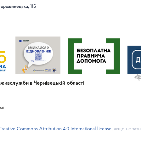
торожинецька, 115
живслужби в Чернівецькій області
мі.
Creative Commons Attribution 4.0 International license
, якщо не заз