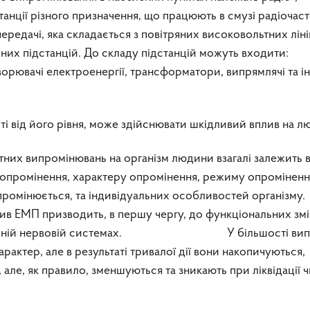
станції різного призначення, що працюють в смузі радіочаст
ередачі, яка складається з повітряних високовольтних лін
них підстанцій. До складу підстанцій можуть входити:
ворювачі електроенергії, трансформатори, випрямлячі та і
ті від його рівня, може здійснювати шкідливий вплив на л
тних випромінювань на організм людини взагалі залежить в
і опромінення, характеру опромінення, режиму опроміненн
опромінюється, та індивідуальних особливостей організму.
ив ЕМП призводить, в першу чергу, до функціональних змі
нтральній нервовій системах. У більшості випа
арактер, але в результаті тривалої дії вони накопичуються,
 але, як правило, зменшуються та зникають при ліквідації 