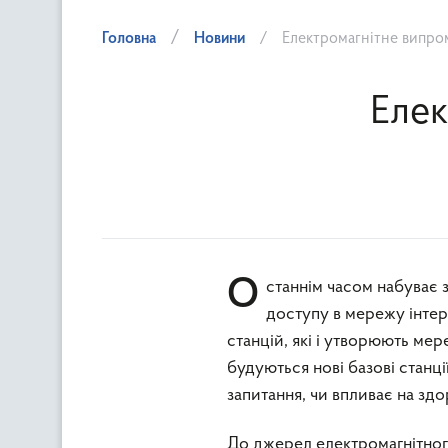
Головна
Новини
Електромагнітне випром
Елек
Останнім часом набуває значного розвитку використання мобільних телефонів для
доступу в мережу інтер
станцій, які і утворюють мер
будуються нові базові станції
запитання, чи впливає на зд
До джерел електромагнітног