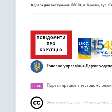
Адреса для листування: 58010, м.Чернівці, вул. С
Головне управління Держпродспо
Портал працює в тестовому режи
Весь контент доступний за ліцензією