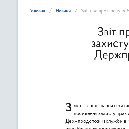
Головна
Новини
Звіт про проведену роботу Управ
Звіт 
захисту
Держпр
З метою подолання негативних тенденцій на споживчому ринку Чернівецької області та
посилення захисту прав 
Держпродспоживслужби в Чер