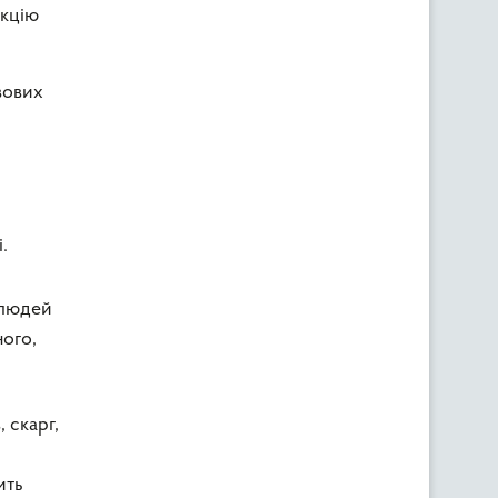
укцію
вових
.
 людей
ного,
 скарг,
ить