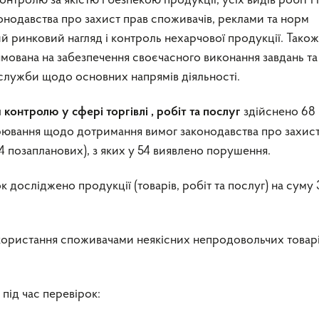
тролю за якістю і безпекою продукції, усіх видів робіт і
конодавства про захист прав споживачів, реклами та норм
 ринковий нагляд і контроль нехарчової продукції. Також
мована на забезпечення своєчасного виконання завдань та
ужби щодо основних напрямів діяльності.
здійснено 68
 контролю у сфері торгівлі , робіт та послуг
арювання щодо дотримання вимог законодавства про захист
14 позапланових), з яких у 54 виявлено порушення.
 досліджено продукції (товарів, робіт та послуг) на суму 
ористання споживачами неякісних непродовольчих товарі
під час перевірок: