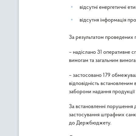
відсутні енергетичні ети
відсутня інформація про
За результатом проведених 
– надіслано 31 оперативне с
вимогам та загальним вимог
– застосовано 179 обмежувал
відповідність встановленим 
заборони надання продукції 
За встановленні порушення 
застосування штрафних санкці
до Держбюджету.