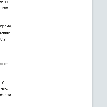
інням
льною
окрема,
манням
яду.
порті –
(у
 числі
бів та