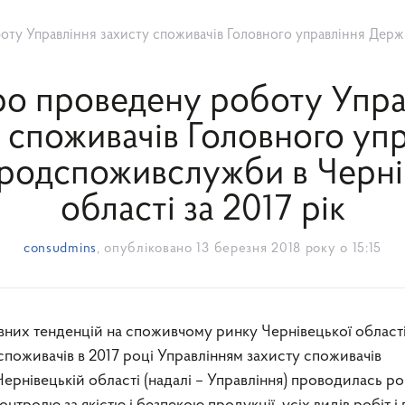
ління захисту споживачів Головного управління Держпродспоживслужби в Чернівецькій об
про проведену роботу Упра
 споживачів Головного уп
одспоживслужби в Черні
області за 2017 рік
consudmins
, опубліковано
13 березня 2018 року о 15:15
споживачів в 2017 році Управлінням захисту споживачів
нівецькій області (надалі – Управління) проводилась р