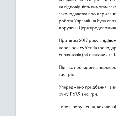
по здійсненню державного кон
на відповідність вимогам за
законодавства про державний
робота Управління була спря
доручень Держпродспоживсл
Протягом 2017 року
відділом
перевірок суб’єктів господ
споживачів (54 планових та 
Під час проведення перевірок
тис.грн.
Упереджено придбання і вик
суму 1167,9 тис. грн.
Типові порушення, виявленні 