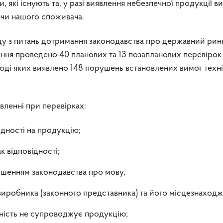
 які існують та, у разі виявлення небезпечної продукції в
аючи нашого споживача.
ду з питань дотримання законодавства про державний ри
іння проведено 40 планових та 13 позапланових перевірок
ході яких виявлено 148 порушень встановлених вимог техн
вленні при перевірках:
ідності на продукцію;
 відповідності;
рушенням законодавства про мову,
виробника (законного представника) та його місцезнаходж
дність не супроводжує продукцію;