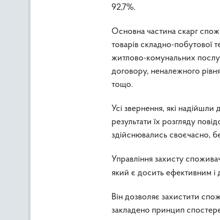
92,7%.
Основна частина скарг спожи
товарів складно-побутової те
житлово-комунальних послуг
договору, неналежного рівня
тощо.
Усі звернення, які надійшли 
результати їх розгляду пові
здійснювались своєчасно, б
Управління захисту спожива
який є досить ефективним і
Він дозволяє захистити спож
закладено принцип спостере