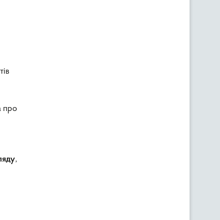
,
тів
а про
,
ляду