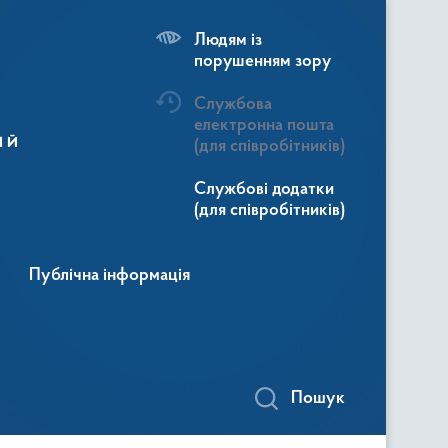
Людям із
порушенням зору
Службова
електронна пошта
ій
(для співробітників)
Службові додатки
(для співробітників)
Публічна інформація
Пошук