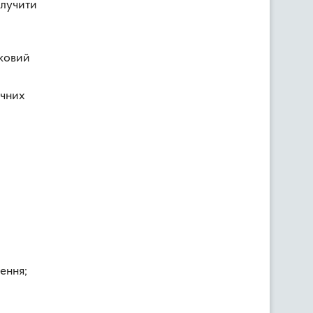
илучити
нковий
ічних
ення;