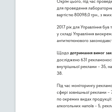
Окрім цього, під час провед
для проведення лабораторни
вартістю 80098,0 грн., з яки
2017 рік для Управління був 
у складі Управління виокре
антитютюнового законодавст
Щодо
дотримання вимог за
досліджено 631 рекламоносій
внутрішньої реклами – 35, на
38.
Під час моніторингу рекламо
сфері зовнішньої реклами – 7
по окремих видах продукції:
алкогольних напоїв – 5, рекла