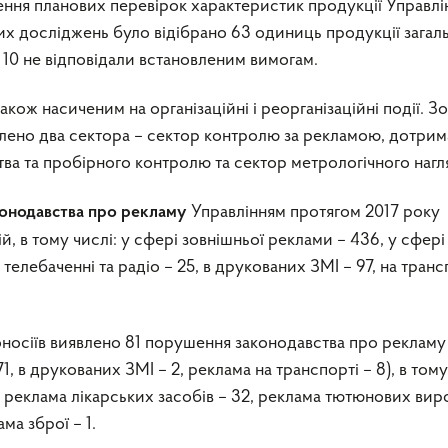
ення планових перевірок характеристик продукції Управл
х досліджень було відібрано 63 одиниць продукції зага
х 10 не відповідали встановленим вимогам.
також насиченим на організаційні і реорганізаційні події. З
млено два сектора – сектор контролю за рекламою, дотри
ва та пробірного контролю та сектор метрологічного нагл
Управлінням протягом 2017 року
конодавства про рекламу
, в тому числі: у сфері зовнішньої реклами – 436, у сфері
 телебаченні та радіо – 25, в друкованих ЗМІ – 97, на транс
носіїв виявлено 81 порушення законодавства про рекламу 
1, в друкованих ЗМІ – 2, реклама на транспорті – 8), в тому
 реклама лікарських засобів – 32, реклама тютюнових виро
ма зброї – 1.