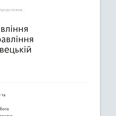
ласті за 2017 рік
вління
равління
вецькій
обота