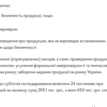
кетки;
 безпечність продукції, тощо.
перевірок:
повіщення про продукцію, яка не відповідає встановленим
ам щодо безпечності.
ьних (корегувальних) заходів, а саме: приведення продукц
вимогам; усунення формальної невідповідності та тимчасов
на ринку; заборона надання продукції на ринку України.
до суб’єктів господарювання винесено 24 постанови про
й на загальну суму 209,1 тис. грн., з яких 69,0 тис. грн. с