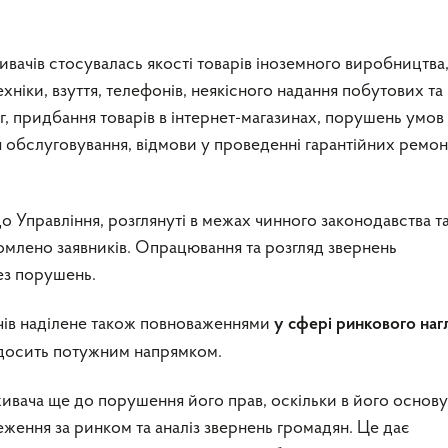
вачів стосувалась якості товарів іноземного виробництва
хніки, взуття, телефонів, неякісного надання побутових та
, придбання товарів в інтернет-магазинах, порушень умов
 обслуговування, відмови у проведенні гарантійних ремон
до Управління, розглянуті в межах чинного законодавства т
домлено заявників. Опрацювання та розгляд звернень
ез порушень.
чів наділене також повноваженнями
у сфері ринкового наг
 досить потужним напрямком.
ивача ще до порушення його прав, оскільки в його основу
ження за ринком та аналіз звернень громадян. Це дає