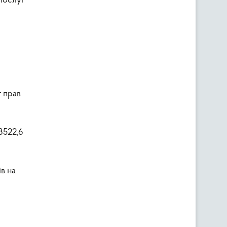
 послуг
 прав
3522,6
в на