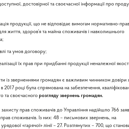
 доступної, достовірної та своєчасної інформації про прод
зація продукції, що не відповідає вимогам нормативно-пра
для життя, здоров’я та майна споживачів і навколишнього
а;
влі та умов договору;
алізації їх прав при придбанні продукції неналежної якості
ти із зверненнями громадян є важливим чинником довіри
в 2017 році була спрямована на забезпечення, кваліфікова
о та своєчасного
розгляду звернень громадян.
нь захисту прав споживачів до Управління надійшло 766 заяв,
прав споживачів. Із них: 48 – письмових звернень, на
урядової «гарячої» лінії – 27. Розглянутих – 700, що станов