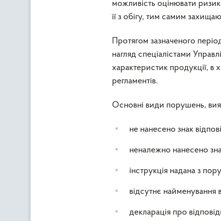
можливість оцінювати ризики,
її з обігу, тим самим захищ
Протягом зазначеного періо
нагляд спеціалістами Управл
характеристик продукції, в 
регламентів.
Основні види порушень, вия
не нанесено знак відпов
неналежно нанесено знак
інструкція надана з по
відсутнє найменування 
декларація про відпові