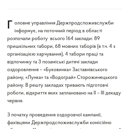
Головне управління Держпродспоживслужби
інформує, на поточний період в області
розпочали роботу всього 164 заклади: 89
пришкільних табори, 68 мовних таборів (в т.ч. 4 з
організацією харчування), 4 табори праці та
відпочинку та 3 позаміські дитячі заклади
оздоровлення – «Буковинка» Заставнівського
району, «Лунка» та «Водограй» Сторожинецького
району. В решту закладах тривають підготовчі
роботи, відкриття яких заплановано на II – III декаду
червня.
З початку проведення оздоровчої кампанії,
фахівцями Держпродспоживслужби комісійно