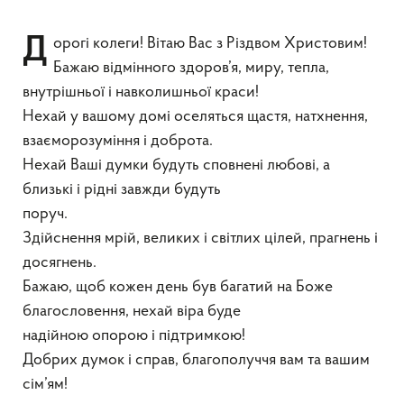
Дорогі колеги! Вітаю Вас з Різдвом Христовим!
Бажаю відмінного здоров’я, миру, тепла,
внутрішньої і навколишньої краси!
Нехай у вашому домі оселяться щастя, натхнення,
взаєморозуміння і доброта.
Нехай Ваші думки будуть сповнені любові, а
близькі і рідні завжди будуть
поруч.
Здійснення мрій, великих і світлих цілей, прагнень і
досягнень.
Бажаю, щоб кожен день був багатий на Боже
благословення, нехай віра буде
надійною опорою і підтримкою!
Добрих думок і справ, благополуччя вам та вашим
сім’ям!