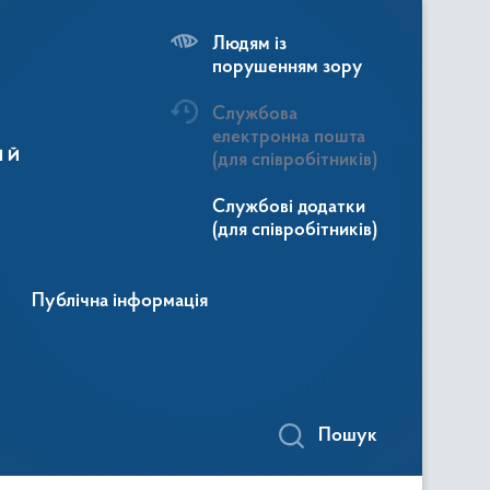
Людям із
порушенням зору
Службова
електронна пошта
ій
(для співробітників)
Службові додатки
(для співробітників)
Публічна інформація
Пошук