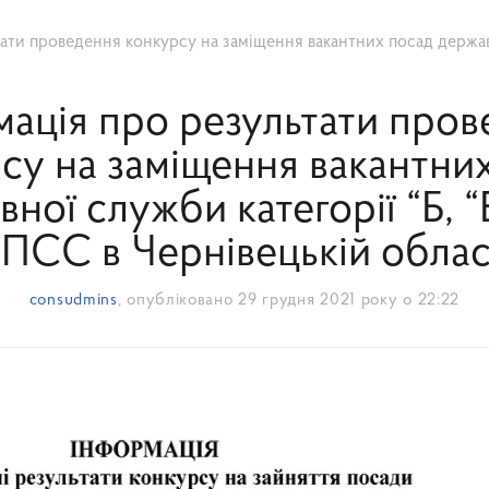
ння конкурсу на заміщення вакантних посад державної служби категорії “Б, “В” в ГУ ДПСС в Че
мація про результати пров
су на заміщення вакантни
ної служби категорії “Б, “
ПСС в Чернівецькій облас
consudmins
, опубліковано
29 грудня 2021 року о 22:22