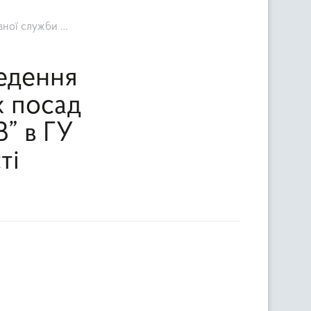
рнівецькій області
едення
х посад
В” в ГУ
ті