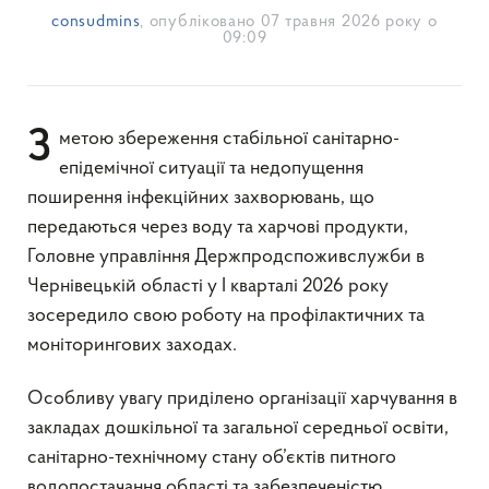
consudmins
, опубліковано
07 травня 2026 року о
09:09
З метою збереження стабільної санітарно-
епідемічної ситуації та недопущення
поширення інфекційних захворювань, що
передаються через воду та харчові продукти,
Головне управління Держпродспоживслужби в
Чернівецькій області у І кварталі 2026 року
зосередило свою роботу на профілактичних та
моніторингових заходах.
Особливу увагу приділено організації харчування в
закладах дошкільної та загальної середньої освіти,
санітарно-технічному стану об’єктів питного
водопостачання області та забезпеченістю