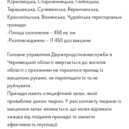
Юрковецька, Сторожинецька, Глибоцька,
Тарашанська, Сучевенська, Веренчанська,
Красноїльська, Вікнянська, Чудейська територіальні
громади.
-Площа охоплення – 458 кв. км
-Розповсюджено – 11 450 доз вакцини
Головне управління Держпродспоживслужби в
Чернівецькій області звертається до жителів
області з проханням не торкатися принад із
вакциною руками, не переміщати їх та не
руйнувати.
Принади мають специфічний запах, який
приваблює диких тварин. У разі контакту людини із
вакциною запах змінюється, що може відлякати
хижака від поїдання принади та знизити
ефективність імунізації.