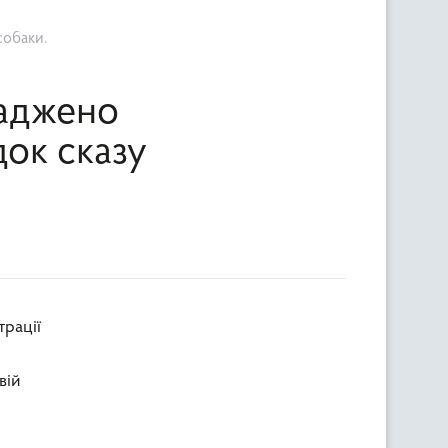
собаки.
ваджено
ок сказу
трації
вій