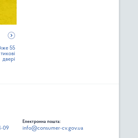
йже 55
стикові
двері
Електронна пошта:
4-09
info@consumer-cv.gov.ua