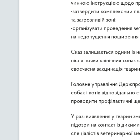
чинною Інструкцією щодо про
•затвердити комплексний пла
та загрозливій зоні;
•організувати проведення ве
на недопущення поширення 
Сказ залишається одним із н
після появи клінічних озна
своєчасна вакцинація тварин
Головне управління Держпро
собак і котів відповідально
проводити профілактичні ще
У разі виявлення у тварин з
підозри на контакт із дики
спеціалістів ветеринарної м