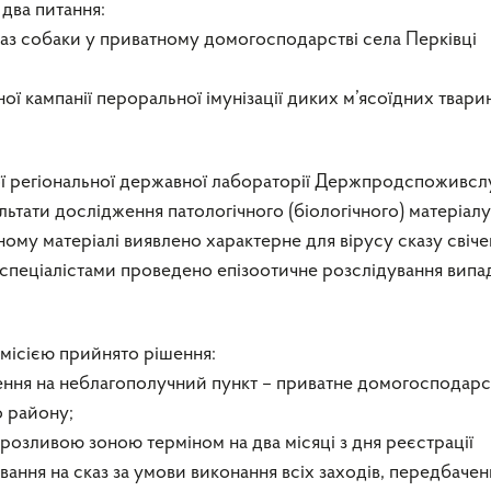
 два питання:
каз собаки у приватному домогосподарстві села Перківці
ої кампанії пероральної імунізації диких м’ясоїдних твари
ї регіональної державної лабораторії Держпродспоживсл
ультати дослідження патологічного (біологічного) матеріалу
ному матеріалі виявлено характерне для вірусу сказу свіче
 спеціалістами проведено епізоотичне розслідування випа
омісією прийнято рішення:
ення на неблагополучний пункт – приватне домогосподарс
о району;
грозливою зоною терміном на два місяці з дня реєстрації
ання на сказ за умови виконання всіх заходів, передбаче