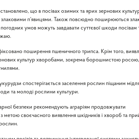
становлено, що в посівах озимих та ярих зернових культу
щ злаковими п’явицями. Також повсюдно поширюються злак
х погодних умов можуть завдавати суттєвої шкоди посівам 
ожаю.
афіксовано поширення пшеничного трипса. Крім того, вияв
рнових культур хворобами, зокрема борошнистою росою
гнилями.
кукурудзи спостерігається заселення рослин піщаним мідл
ди та молоді рослини культури.
ітарної безпеки рекомендують аграріям продовжувати
 з метою своєчасного виявлення шкідників і хвороб та при
 рослин.