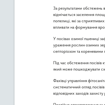
За результатами обстежень в
відмічається заселення пло
попелиці, які за сприятливи
впливати на формування вр
У посівах озимої пшениці з
ураження рослин озимих зе
септоріозом та кореневими 
Під час обстеження посівів 
який може пошкоджувати схо
Фахівці управління фітосан
систематичний огляд посівів
відповідних заходів захисту