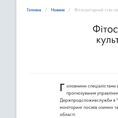
Головна
Новини
Фітосанітарний стан по
Фітос
куль
Головними спеціалістами відділу захисту рослин, фітосанітарної діагностики та
прогнозування управління
Держпродспоживслужби в Че
моніторинг посівів озимих т
області.