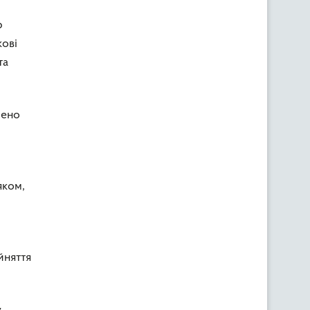
р
ові
та
лено
,
яком,
йняття