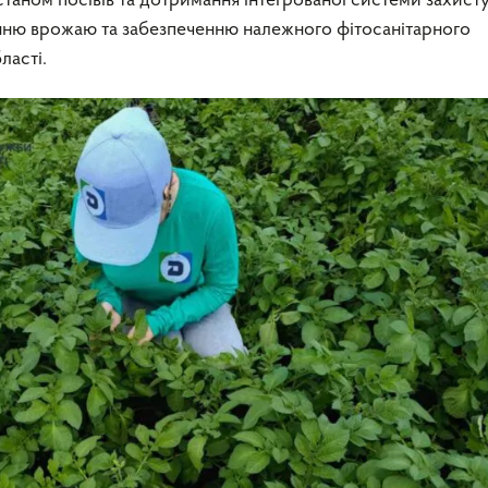
таном посівів та дотримання інтегрованої системи захист
ню врожаю та забезпеченню належного фітосанітарного
ласті.