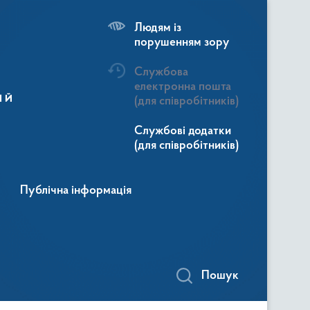
Людям із
порушенням зору
Службова
електронна пошта
ій
(для співробітників)
Службові додатки
(для співробітників)
Публічна інформація
Пошук