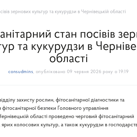
сівів зернових культур та кукурудзи в Чернівецькій області
анітарний стан посівів зе
тур та кукурудзи в Черніве
області
consudmins
, опубліковано
09 червня 2026 року о 19:19
 фітосанітарної безпеки Головного управління
рнівецькій області проведено черговий фітосанітарний
а ярих колосових культур, а також кукурудзи в господарст