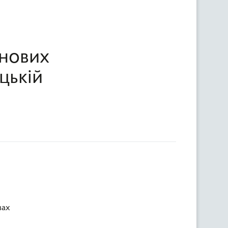
рнових
цькій
вах