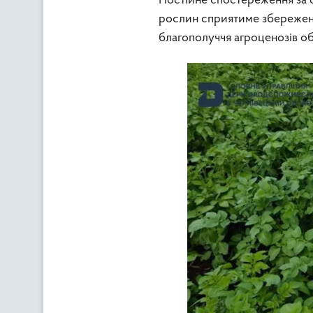
Постійне спостереження за с
рослин сприятиме збережен
благополуччя агроценозів об