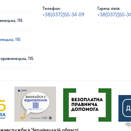
Телефон:
Гаряча лінія:
+38(0372)55-34-09
+38(0372)55-3
инецька, 115
нецька, 115
торожинецька, 115
живслужби в Чернівецькій області