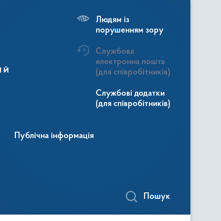
Людям із
порушенням зору
Службова
електронна пошта
ій
(для співробітників)
Службові додатки
(для співробітників)
Публічна інформація
Пошук