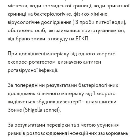
містечка, води громадської криниці, води приватної
криниці на бактеріологічне, фізико-хімічне,
вірусологічне дослідження ( 3 проби питної води),
обстежено осіб, які займались приготуванням їжі,
відібрано змиви з посуду на БГКП.
При досліджені матеріалу від одного хворого
експрес-ротатестом визначено антиген
ротавірусної інфекції.
За попередніми результатами бактеріологічних
досліджень клінічного матеріалу від 1 хворого
виділяється збудник дизентерії – штам шигели
Зонне (Shigella sonnei).
За результатами перевірки та з метою усунення
ризиків розповсюдження інфекційних захворювань