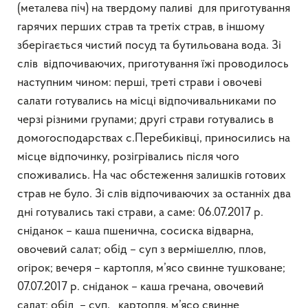
(металева піч) на твердому паливі для приготування
гарячих перших страв та третіх страв, в іншому
зберігається чистий посуд та бутильована вода. Зі
слів відпочиваючих, приготування їжі проводилось
наступним чином: перші, треті страви і овочеві
салати готувались на місці відпочивальниками по
черзі різними групами; другі страви готувались в
домогосподарствах с.Перебиківці, приносились на
місце відпочинку, розігрівались після чого
споживались. На час обстеження залишків готових
страв не було. Зі слів відпочиваючих за останніх два
дні готувались такі страви, а саме: 06.07.2017 р.
сніданок – каша пшенична, сосиска відварна,
овочевий салат; обід – суп з вермішеллю, плов,
огірок; вечеря – картопля, м’ясо свинне тушковане;
07.07.2017 р. сніданок – каша гречана, овочевий
салат; обід – суп, картопля, м’ясо свинне