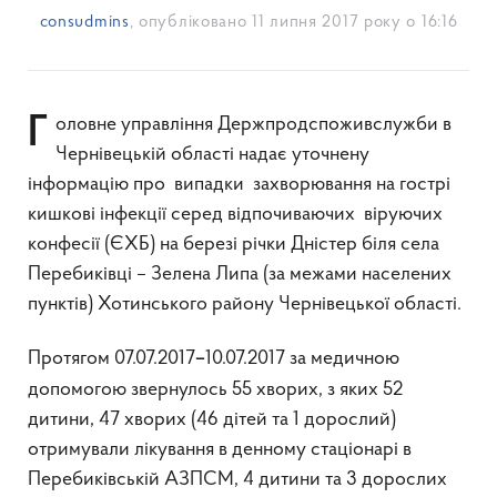
consudmins
, опубліковано
11 липня 2017 року о 16:16
Головне управління Держпродспоживслужби в
Чернівецькій області надає уточнену
інформацію про випадки захворювання на гострі
кишкові інфекції серед відпочиваючих віруючих
конфесії (ЄХБ) на березі річки Дністер біля села
Перебиківці – Зелена Липа (за межами населених
пунктів) Хотинського району Чернівецької області.
Протягом 07.07.2017
10.07.2017 за медичною
–
допомогою звернулось 55 хворих, з яких 52
дитини, 47 хворих (46 дітей та 1 дорослий)
отримували лікування в денному стаціонарі в
Перебиківській АЗПСМ, 4 дитини та 3 дорослих