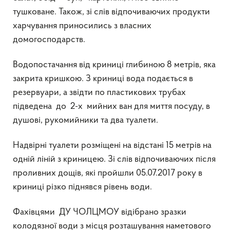
тушковане. Також, зі слів відпочиваючих продукти
харчування приносились з власних
домогосподарств.
Водопостачання від криниці глибиною 8 метрів, яка
закрита кришкою. З криниці вода подається в
резервуари, а звідти по пластикових трубах
підведена до 2-х мийних ван для миття посуду, в
душові, рукомийники та два туалети.
Надвірні туалети розміщені на відстані 15 метрів на
одній ліній з криницею. Зі слів відпочиваючих після
проливних дощів, які пройшли 05.07.2017 року в
криниці різко піднявся рівень води.
Фахівцями ДУ ЧОЛЦМОУ відібрано зразки
колодязної води з місця розташування наметового