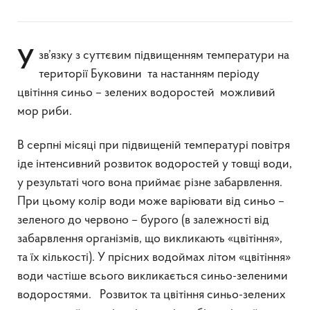
У зв’язку з суттєвим підвищенням температури на
території Буковини та настанням періоду
цвітіння синьо – зелених водоростей можливий
мор риби.
В серпні місяці при підвищеній температурі повітря
іде інтенсивний розвиток водоростей у товщі води,
у результаті чого вона приймає різне забарвлення.
При цьому колір води може варіювати від синьо –
зеленого до червоно – бурого (в залежності від
забарвлення організмів, що викликають «цвітіння»,
та їх кількості). У прісних водоймах літом «цвітіння»
води частіше всього викликається синьо-зеленими
водоростями. Розвиток та цвітіння синьо-зелених