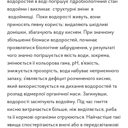
водоростей в воді погіршує гідробіологічний стан
водойми і викликає структурні зміни в
водоймищі. Поки водорості живуть, вони
приносять певну користь: видаляють шкідливі
домішки, збагачують воду киснем. При значному
збільшенні біомаси водоростей, починає
проявлятися біологічне забруднення, у результаті
чого значно погіршується якість води, зокрема,
змінюється її кольорова гама, рН, в’язкість,
знижується прозорість, вода набуває неприємного
запаху, з’являється дефіцит розчиненого кисню,
який використовується на дихання водоростей та
розпад відмерлої органічної маси. Загинувши,
водорості засмічують водойму. Під час гниття
кисню витрачається більше, ніж виділяється, риба
та її кормові організми отруюються. Найчастіше такі
явища спостерігаються вночі або в передсвітанкові