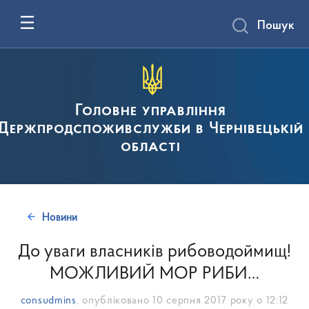
Пошук
Головне управління
Держпродспоживслужби в Чернівецькій
області
Новини
До уваги власників рибоводоймищ!
МОЖЛИВИЙ МОР РИБИ…
consudmins
, опубліковано
10 серпня 2017 року о 12:12