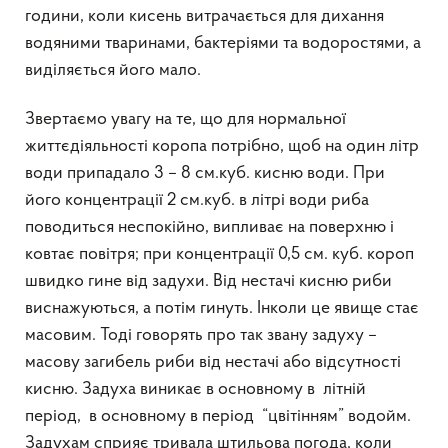
години, коли кисень витрачається для дихання
водяними тваринами, бактеріями та водоростями, а
виділяється його мало.
Звертаємо увагу на те, що для нормальної
життєдіяльності коропа потрібно, щоб на один літр
води припадало 3 – 8 см.куб. кисню води. При
його концентрації 2 см.куб. в літрі води риба
поводиться неспокійно, випливає на поверхню і
ковтає повітря; при концентрації 0,5 см. куб. короп
швидко гине від задухи. Від нестачі кисню риби
виснажуються, а потім гинуть. Інколи це явище стає
масовим. Тоді говорять про так звану задуху –
масову загибель риби від нестачі або відсутності
кисню. Задуха виникає в основному в літній
період, в основному в період “цвітінням” водойм.
Задухам сприяє тривала штильова погода, коли