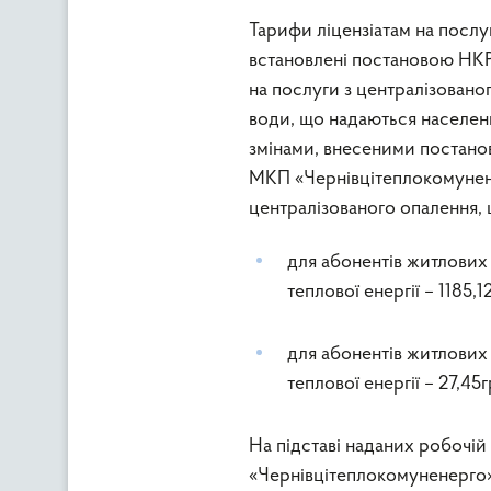
Тарифи ліцензіатам на послу
встановлені постановою НКР
на послуги з централізовано
води, що надаються населенн
змінами, внесеними постано
МКП «Чернівцітеплокомунене
централізованого опалення, 
для абонентів житлових
теплової енергії – 1185,1
для абонентів житлових
теплової енергії – 27,45
На підставі наданих робочій
«Чернівцітеплокомуненерго»