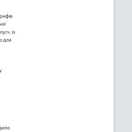
арифів
чої
уг», із
ю для
у
одило