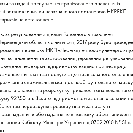
ти за надані послуги з централізованого опалення із
рівні встановлених вищезазначеною постановою НКРЕКП.
тарифів не встановлено.
лю за регульованими цінами Головного управління
нівецькій області в січні місяці 2017 року було проведе
 громадян, перевірку МКП «Чернівцітеплокомуненерго» щ
я, встановлення та застосування державних регульованих
 проведеної перевірки підприємству надано припис щодо
к зменшення плати за послуги з централізованого опалення
рахування споживачів внаслідок необґрунтованого нарах
зованого опалення з розрахунку тривалості опалювального
 суму 927,50грн. Всього підприємством за опалювальний п
бонентам перерахунків розміру плати за послуги
разі надання їх або надання не в повному обсязі, зниження
останови Кабінету Міністрів України від 07.02.2010 №151 на
рн.