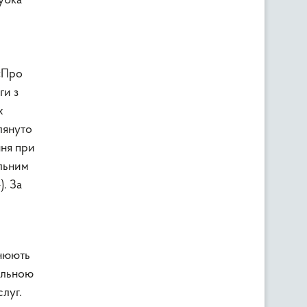
убка
 «Про
ги з
х
лянуто
ння при
альним
. За
снюють
нальною
луг.