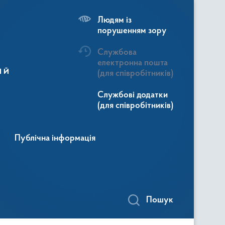
Людям із
порушенням зору
Службова
електронна пошта
ій
(для співробітників)
Службові додатки
(для співробітників)
Публічна інформація
Пошук