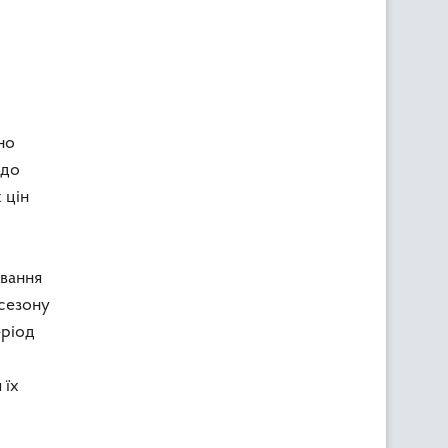
но
одо
 цін
ування
 сезону
еріод
 їх