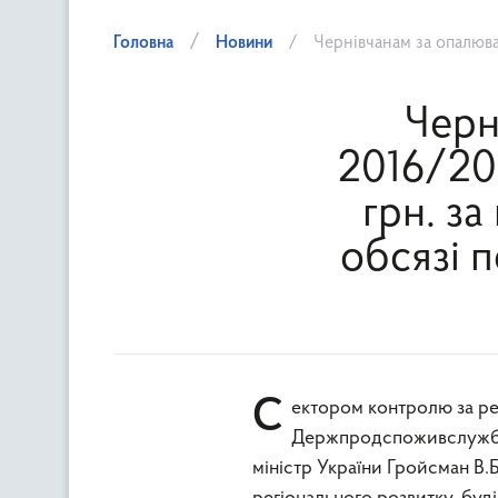
Головна
Новини
Чернівчанам за опалювальний сезон 201
Черн
2016/201
грн. за
обсязі 
Сектором контролю за регульованими цінами Головного управління
Держпродспоживслужби 
міністр України Гройсман В.Б