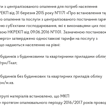
ги з централізованого опалення для потреб населення
ЕКП від 31 березня 2015 року №1171 «Про встановлення т
го опалення та послуги з централізованого постачання гаря
ю суб’єктами господарювання, які є виконавцями цих посл
вою НКРЕКП від 09.06.2016 №1101. Зазначеною постаново
рго» затверджено одноставкові тарифи на послугу з
що надаються населенню на рівні:
 будинків з будинковими та квартирними приладами облік
2грн/Гкал;
 будинків без будинкових та квартирних приладів обліку
грн/м.кв.
 групі матеріалів встановлено, що МКП
 протягом опалювального періоду 2016/2017 років пров