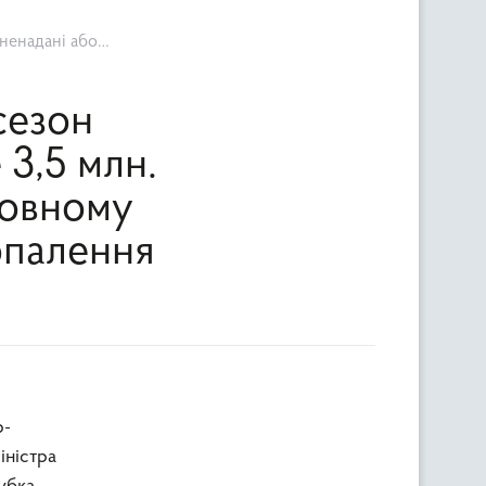
ралізованого опалення
сезон
 3,5 млн.
 повному
опалення
р-
іністра