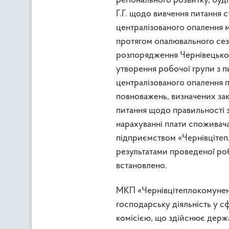
регіонального розвитку, буд
Г.Г. щодо вивчення питання с
централізованого опалення 
протягом опалювального сезо
розпорядження Чернівецької 
утворення робочої групи з п
централізованого опалення 
повноважень, визначених зак
питання щодо правильності з
нарахуванні плати споживач
підприємством «Чернівцітеп
результатами проведеної роб
встановлено.
МКП «Чернівцітеплокомунене
господарську діяльність у с
комісією, що здійснює держ