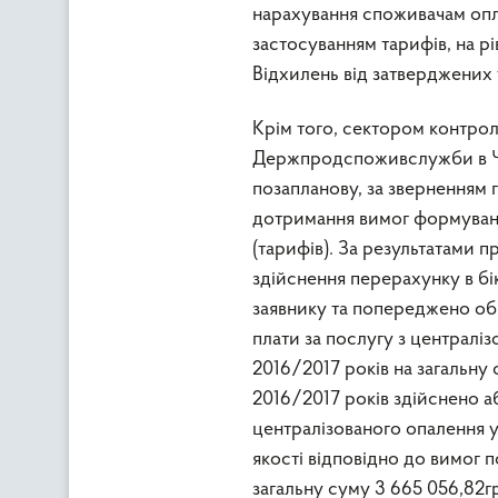
нарахування споживачам опла
застосуванням тарифів, на 
Відхилень від затверджених 
Крім того, сектором контро
Держпродспоживслужби в Чер
позапланову, за зверненням
дотримання вимог формуванн
(тарифів). За результатами
здійснення перерахунку в бі
заявнику та попереджено об
плати за послугу з централі
2016/2017 років на загальну
2016/2017 років здійснено а
централізованого опалення у 
якості відповідно до вимог п
загальну суму 3 665 056,82г