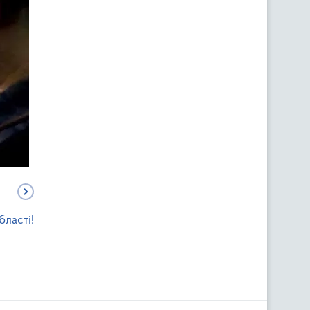
бласті!