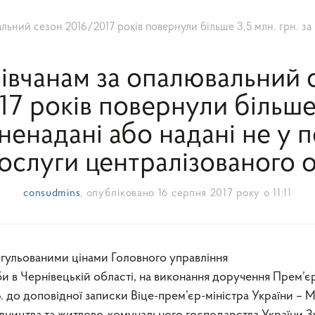
6/2017 років повернули більше 3,5 млн. грн. за ненадані або надані не у повному обсязі послуги цент
івчанам за опалювальний 
7 років повернули більше
 ненадані або надані не у
послуги централізованого 
consudmins
, опубліковано
16 серпня 2017 року о 11:11
в Чернівецькій області, на виконання доручення Прем’є
. до доповідної записки Віце-прем’єр-міністра України – М