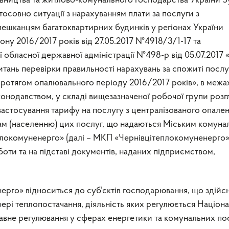
івництва та житлово-комунального господарства України З
тосовно ситуації з нарахуванням плати за послуги з
мешканцям багатоквартирних будинків у регіонах України
ну 2016/2017 років від 27.05.2017 №4918/3/1-17 та
обласної державної адміністрації №498-р від 05.07.2017
итань перевірки правильності нарахувань за спожиті послу
протягом опалювального періоду 2016/2017 років», в межа
онодавством, у складі вищезазначеної робочої групи розг
астосування тарифу на послугу з централізованого опале
ам (населенню) цих послуг, що надаються Міським комун
локомуненерго» (далі – МКП «Чернівцітеплокомуненерго»)
оти та на підставі документів, наданих підприємством,
рго» відноситься до суб’єктів господарювання, що здій
фері теплопостачання, діяльність яких регулюється Націо
авне регулювання у сферах енергетики та комунальних пос