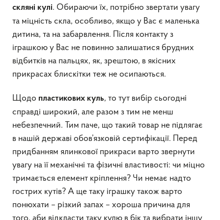
. Обираючи їх, потрібно звертати увагу
скляні кулі
та міцність скла, особливо, якщо у Вас є маленька
дитина, та на забарвлення. Після контакту з
іграшкою у Вас не повинно залишатися брудних
відбитків на пальцях, як, зрештою, в якісних
прикрасах блискітки теж не осипаються.
Щодо
, то тут вибір сьогодні
пластикових куль
справді широкий, але разом з тим не менш
небезпечний. Тим паче, що такий товар не підлягає
в нашій державі обов’язковій сертифікації. Перед
придбанням ялинкової прикраси варто звернути
увагу на її механічні та фізичні властивості: чи міцно
тримається елемент кріплення? Чи немає надто
гострих кутів? А ще таку іграшку також варто
понюхати – різкий запах – хороша причина для
того, аби відкласти таку кулю в бік та вибрати іншу