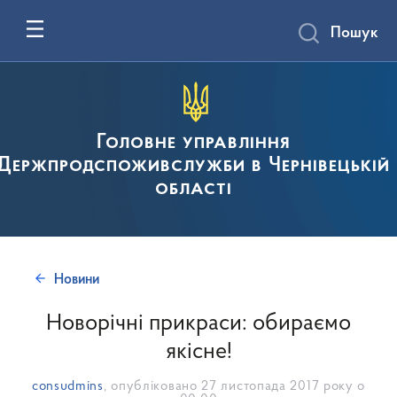
Пошук
Головне управління
Держпродспоживслужби в Чернівецькій
області
Новини
Новорічні прикраси: обираємо
якісне!
consudmins
, опубліковано
27 листопада 2017 року о