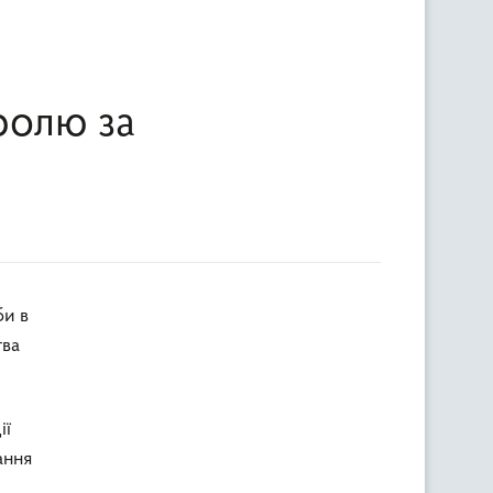
ролю за
тва
ії
ання