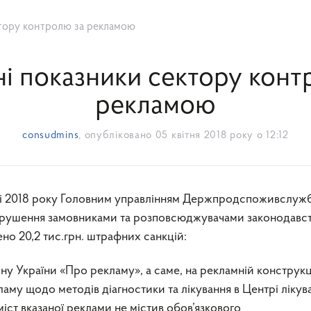
тору контролю за рекламою
і показники сектору конт
рекламою
consudmins
, опубліковано
05 квітня 2018 року о 12:12
порушення замовниками та розповсюджувачами законодавс
но 20,2 тис.грн. штрафних санкцій:
ону України «Про рекламу», а саме, на рекламній конструкц
аму щодо методів діагностики та лікування в Центрі лікув
міст вказаної реклами не містив обов’язкового