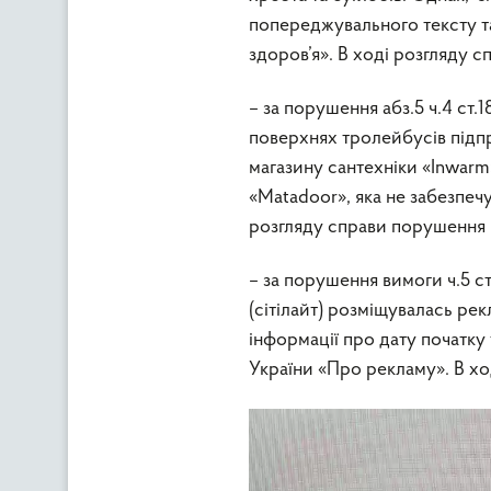
попереджувального тексту т
здоров’я». В ході розгляду
– за порушення абз.5 ч.4 ст.
поверхнях тролейбусів підп
магазину сантехніки «Inwarm
«Matadoor», яка не забезпеч
розгляду справи порушення 
– за порушення вимоги ч.5 с
(сітілайт) розміщувалась ре
інформації про дату початку
України «Про рекламу». В х