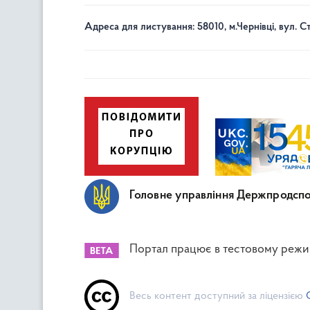
Адреса для листування: 58010, м.Чернівці, вул. С
Головне управління Держпродспо
Портал працює в тестовому режи
Весь контент доступний за ліцензією