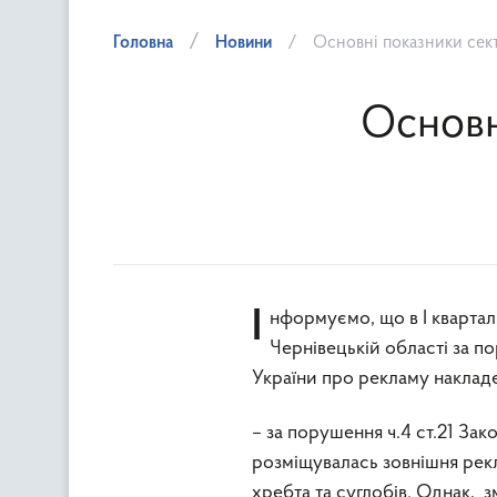
Головна
Новини
Основні показники сек
Основн
Інформуємо, що в І кварталі 2018 року Головним управлінням Держпродспоживслужби в
Чернівецькій області за 
України про рекламу накладе
– за порушення ч.4 ст.21 Зак
розміщувалась зовнішня рекл
хребта та суглобів. Однак, з