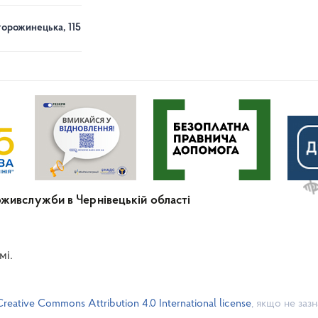
торожинецька, 115
живслужби в Чернівецькій області
мі.
Creative Commons Attribution 4.0 International license
, якщо не заз