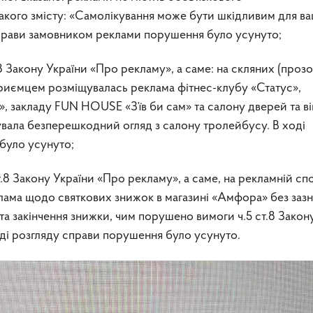
акого змісту: «Самолікування може бути шкідливим для в
 справи замовником реклами порушення було усунуто;
18 Закону України «Про рекламу», а саме: на скляних (проз
риємцем розміщувалась реклама фітнес-клубу «Статус»,
», закладу FUN HOUSE «З’їв би сам» та салону дверей та в
увала безперешкодний огляд з салону тролейбусу. В ході
було усунуто;
т.8 Закону України «Про рекламу», а саме, на рекламній сп
клама щодо святкових знижок в магазині «Амфора» без заз
 та закінчення знижки, чим порушено вимоги ч.5 ст.8 Закон
оді розгляду справи порушення було усунуто.