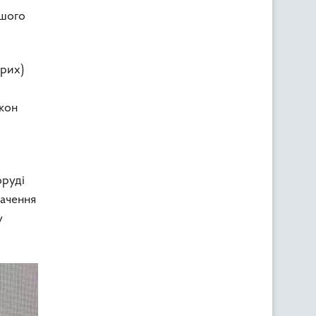
ашого
орих)
ікон
оруді
начення
у