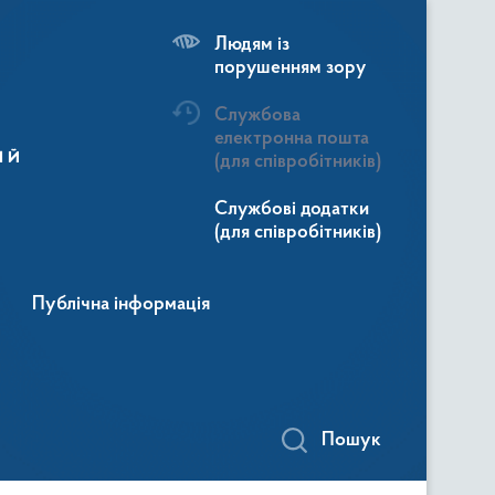
Людям із
порушенням зору
Службова
електронна пошта
ій
(для співробітників)
Службові додатки
(для співробітників)
Публічна інформація
Пошук