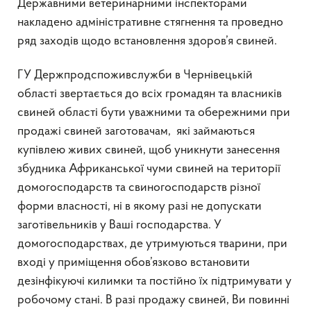
Державними ветеринарними інспекторами
накладено адміністративне стягнення та проведно
ряд заходів щодо встановлення здоров’я свиней.
ГУ Держпродспоживслужби в Чернівецькій
області звертається до всіх громадян та власників
свиней області бути уважними та обережними при
продажі свиней заготовачам, які займаються
купівлею живих свиней, щоб уникнути занесення
збудника Африканської чуми свиней на території
домогосподарств та свиногосподарств різної
форми власності, ні в якому разі не допускати
заготівельників у Ваші господарства. У
домогосподарствах, де утримуються тварини, при
вході у приміщення обов’язково встановити
дезінфікуючі килимки та постійно їх підтримувати у
робочому стані. В разі продажу свиней, Ви повинні