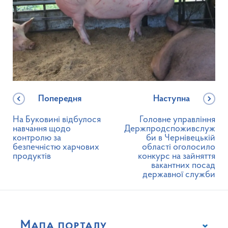
Попередня
Наступна
На Буковині відбулося
Головне управління
навчання щодо
Держпродспоживслуж
контролю за
би в Чернівецькій
безпечністю харчових
області оголосило
продуктів
конкурс на зайняття
вакантних посад
державної служби
Мапа порталу