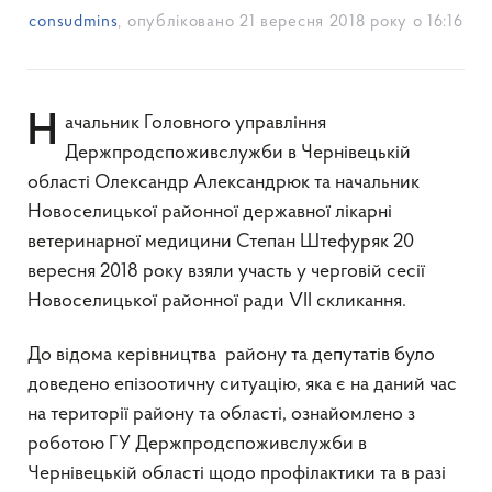
consudmins
, опубліковано
21 вересня 2018 року о 16:16
Начальник Головного управління
Держпродспоживслужби в Чернівецькій
області Олександр Александрюк та начальник
Новоселицької районної державної лікарні
ветеринарної медицини Степан Штефуряк 20
вересня 2018 року взяли участь у черговій сесії
Новоселицької районної ради VІІ скликання.
До відома керівництва району та депутатів було
доведено епізоотичну ситуацію, яка є на даний час
на території району та області, ознайомлено з
роботою ГУ Держпродспоживслужби в
Чернівецькій області щодо профілактики та в разі