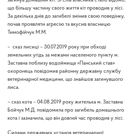
загинув домашній кіт. Зі слів власника стало відомо,
що більшу частину свого життя кіт проводив у лісі.
За декілька днів до загибелі змінив свою поведінку,
почав проявляти агресію та вкусив власницю
Тимофійчук М.М.
– сказ лисиці – 30.07.2019 року при обході
земельних угідь за межами населеного пункту м.
Заставна поблизу водоймища «Панський став»
охоронець повідомив районну державну службу
ветеринарної медицини, що знайшов загинувшого
лиса.
– сказ кота – 04.08.2019 року жителька м. Заставна
Бойчук М.Д. повідомила про загибель домашнього
кота і зазначила, що він довгий час проводив у лісі.
Силами державних установ ветеринарної