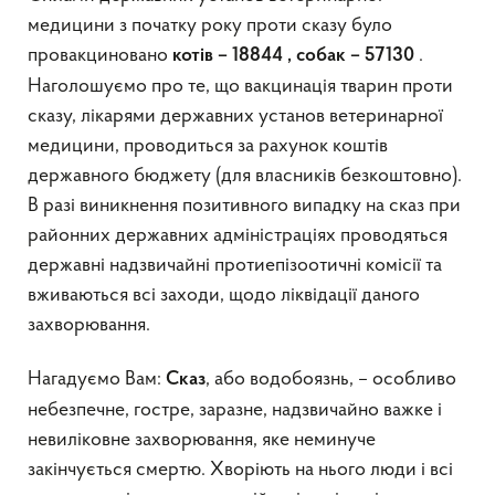
медицини з початку року проти сказу було
провакциновано
.
котів – 18844 , собак – 57130
Наголошуємо про те, що вакцинація тварин проти
сказу, лікарями державних установ ветеринарної
медицини, проводиться за рахунок коштів
державного бюджету (для власників безкоштовно).
В разі виникнення позитивного випадку на сказ при
районних державних адміністраціях проводяться
державні надзвичайні протиепізоотичні комісії та
вживаються всі заходи, щодо ліквідації даного
захворювання.
Нагадуємо Вам:
, або водобоязнь, – особливо
Сказ
небезпечне, гостре, заразне, надзвичайно важке і
невиліковне захворювання, яке неминуче
закінчується смертю. Хворіють на нього люди і всі