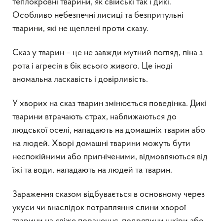
теплокровні тварини, як свійські так і дикі.
Особливо небезпечні лисиці та безпритульні
тварини, які не щеплені проти сказу.
Сказ у тварин – це не завжди мутний погляд, піна з
рота і агресія в бік всього живого. Це іноді
аномальна ласкавість і довірливість.
У хворих на сказ тварин змінюється поведінка. Дикі
тварини втрачають страх, наближаються до
людської оселі, нападають на домашніх тварин або
на людей. Хворі домашні тварини можуть бути
неспокійними або пригніченими, відмовляються від
їжі та води, нападають на людей та тварин.
Зараження сказом відбувається в основному через
укуси чи внаслідок потрапляння слини хворої