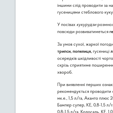
іншими слід проводити за н
гусеницями стеблового кукур
У посівах
кукурудзи
розмно
повсюди розвиватиметься
г
За умов сухої, жаркої погод
гусениці
трипси, попелиця,
л
осередків шкідливості чорто
скрізь сприятиме поширен
хвороб.
При виявленні перших ознак х
рекомендується проводити 
мк.е., 1,5 л/га, Аканто плюс 2
Бампер супер, КЕ, 0,8-1,5 л/га
0,8-1,5 л/га, Колосаль, КЕ, 1