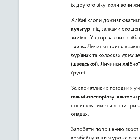
їх другого віку, коли вони ж
Хлібні клопи доживлюватиму
, під валками скошен
культур
зимівлі. У дозріваючих хлі
Личинки трипсів закін
трипс.
бур’янах та колосках
ярих з
Личинки
(
шведської
)
.
хлібної
ґрунті.
За сприятливих погодних ум
гельмінтоспоріозу, альтернар
посилюватиметься при трива
опадах.
Запобігти погіршенню якості
комбайнуванням урожаю та д