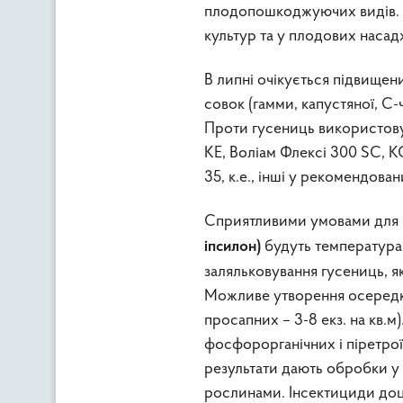
плодопошкоджуючих видів. І
культур та у плодових насад
В липні очікується підвищен
совок (гамми, капустяної, С
Проти гусениць використовую
КЕ, Воліам Флексі 300 SC, К
35, к.е., інші у рекомендова
Сприятливими умовами для р
будуть температура 
іпсилон)
заляльковування гусениць, як
Можливе утворення осередкі
просапних – 3-8 екз. на кв.м
фосфорорганічних і піретрої
результати дають обробки у 
рослинами. Інсектициди доц