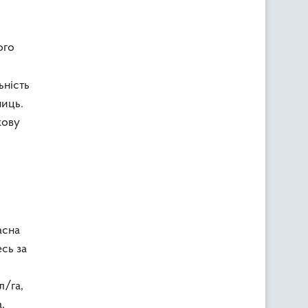
ого
,
ьність
ниць.
кову
асна
сь за
л/га,
а,