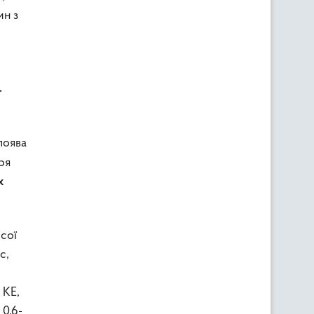
ин з
.
поява
ря
х
 сої
с,
 КЕ,
 0,6-