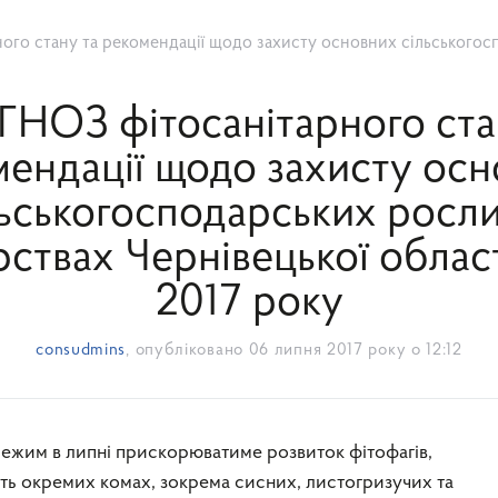
комендації щодо захисту основних сільськогосподарських рослин у господарствах Чернівецької област
НОЗ фітосанітарного ста
ендації щодо захисту ос
льськогосподарських росли
ствах Чернівецької област
2017 року
consudmins
, опубліковано
06 липня 2017 року о 12:12
ть окремих комах, зокрема сисних, листогризучих та