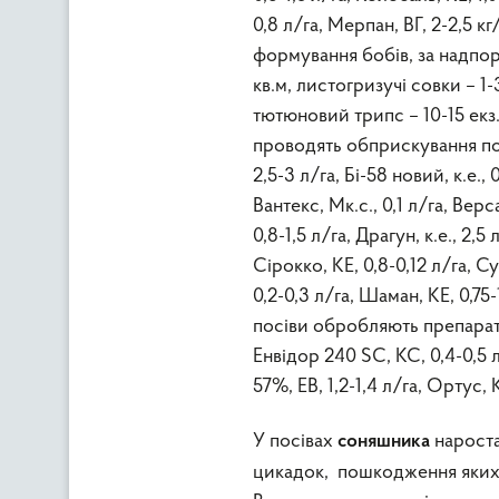
0,8 л/га, Мерпан, ВГ, 2-2,5 кг
формування бобів, за надпоро
кв.м, листогризучі совки – 1-
тютюновий трипс – 10-15 екз
проводять обприскування посі
2,5-3 л/га, Бі-58 новий, к.е., 
Вантекс, Мк.с., 0,1 л/га, Верс
0,8-1,5 л/га, Драгун, к.е., 2,5
Сірокко, КЕ, 0,8-0,12 л/га, Су
0,2-0,3 л/га, Шаман, КЕ, 0,7
посіви обробляють препаратам
Енвідор 240 SC, КС, 0,4-0,5 л
57%, ЕВ, 1,2-1,4 л/га, Ортус, К
У посівах
нароста
соняшника
цикадок, пошкодження яких 