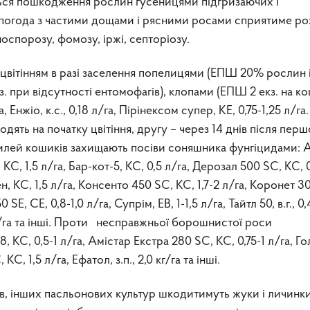
ься пошкодження рослин гусеницями підгризаючих і
 погода з частими дощами і рясними росами сприятиме ро
спорозу, фомозу, іржі, септоріозу.
вітінням в разі заселення попелицями (ЕПШ 20% рослин 
з. при відсутності ентомофагів), клопами (ЕПШ 2 екз. на ко
 Енжіо, к.с., 0,18 л/га, Пірінексом супер, КЕ, 0,75-1,25 л/га.
ять на початку цвітіння, другу – через 14 днів після перш
гнилей кошиків захищають посіви соняшника фунгіцидами: 
 КС, 1,5 л/га, Бар-кот-5, КС, 0,5 л/га, Дерозал 500 SC, КС, 
бен, КС, 1,5 л/га, Консенто 450 SC, КС, 1,7-2 л/га, Коронет 3
SE, СЕ, 0,8-1,0 л/га, Супрім, ЕВ, 1-1,5 л/га, Тайтл 50, в.г., 0,
6 кг/га та інші. Проти несправжньої борошнистої роси
 КС, 0,5-1 л/га, Амістар Екстра 280 SC, КС, 0,75-1 л/га, Го
С, 1,5 л/га, Ефатол, з.п., 2,0 кг/га та інші.
тів, інших пасльонових культур шкодитимуть жуки і личинк