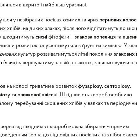
ивляться відкрито і найбільш уразливі.
ться у незібраних посівах озимих та ярих
зернових колос
их хлібів, на диких злаках, після чого відлітатимуть до міс
бах шкодитимуть
фітофаги –
та
сисн
i
злакова попелиця
пшен
чивши розвиток, опускатимуться в ґрунт на зимівлю. У зл
ернових
культур розвиватимуться літні покоління
злакових
завершуватимуть свій розвиток, заляльковуючись 
 п’явиці
ов на колосі триватиме розвиток
фузаріозу, септоріозу,
Шкідливість хвороб особливо
іозу та оливкової плісені
.
лому перебуванні скошених хлібів у валках та періодичн
 зерна від шкідників і хвороб можна збиранням прямим
оведенням зерна до відповідних посівних та хлібопекарс