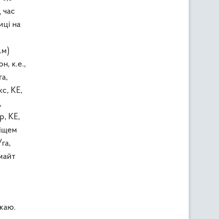
д час
иці на
.м)
, к.е.,
га,
кс, КЕ,
,
р, КЕ,
ліщем
га,
Омайт
жаю.