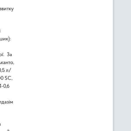
звитку
і
шик):
ої. За
Аканто,
0,5 л/
00 SC,
4-0,6
лдазім
и