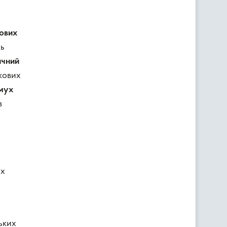
ових
ць
ичний
акових
 мух
в
их
ьких