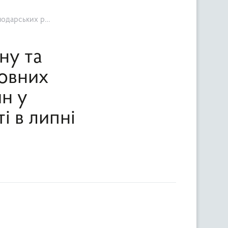
і в липні 2017 року
ну та
новних
н у
і в липні