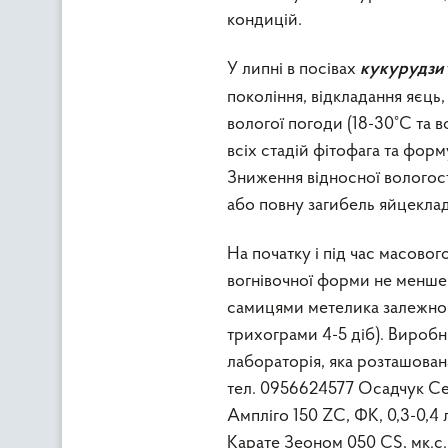
кондицій.
У липні в посівах
кукурудзи
покоління, відкладання яєць,
вологої погоди (18-30°С та 
всіх стадій фітофага та фор
Зниження відносної вологост
або повну загибель яйцеклад
На початку і під час масово
вогнівочної форми не менше т
самицями метелика залежно в
трихограми 4-5 діб). Вироб
лабораторія, яка розташован
тел. 0956624577 Осадчук Се
Ампліго 150 ZC, ФК, 0,3-0,4 л/
Карате Зеоном 050 CS, мк.с.,