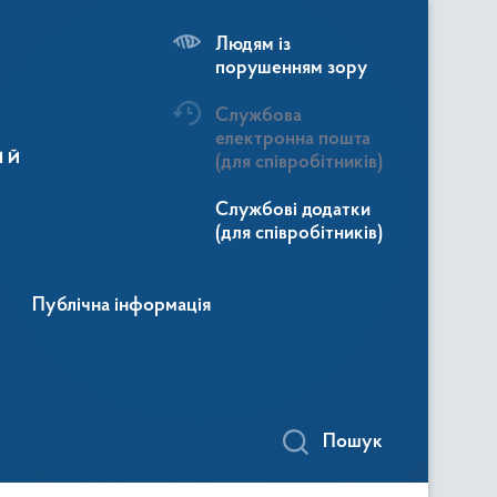
Людям із
порушенням зору
Службова
електронна пошта
ій
(для співробітників)
Службові додатки
(для співробітників)
Публічна інформація
Пошук