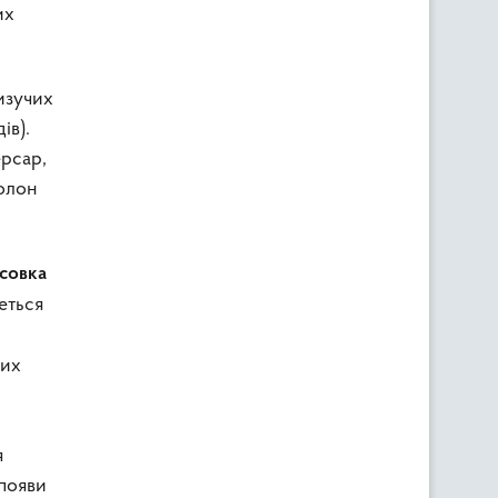
их
изучих
ів).
ерсар,
Золон
 совка
еться
ших
я
 появи