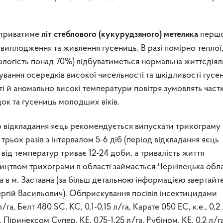
триватиме
перш
літ
стеблового (кукурудзяного) метелика
 виплодження та живлення гусениць. В разі помірно теплої
вологість понад 70%) відбуватиметься нормальна життєдіял
мування осередків високої чисельності та шкідливості гусе
і й аномально високі температури повітря зумовлять част
ок та гусениць молодших віків.
го відкладання яєць рекомендується випускати трихограму
рьох разів з інтервалом 5-6 діб (період відкладання яєць
ід температур триває 12-24 доби, а тривалість життя
ництвом трихограми в області займається Чернівецька обл
а в м. Заставна (за більш детальною інформацією звертайте
ргій Васильович). Обприскування посівів інсектицидами
га, Белт 480 SC, КС, 0,1-0,15 л/га, Карате 050 ЕС, к.е., 0,2 
 Піринексом Супер, КЕ, 0,75-1,25 л/га, Рубіном, КЕ, 0,2 л/г