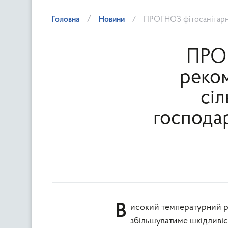
Головна
Новини
ПРОГНОЗ фітосанітарного стану та ре
ПРОГ
реком
сі
господар
Високий температурний режим в липні прискорюватиме розвиток фітофагів,
збільшуватиме шкідливіс