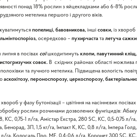
аявності понад 18% рослин з яйцекладками або 6-8% росл
удзяного метелика першого і другого віків.
жуватимуться
інші
із хвороб
попелиці, бавовникова,
совки
,
осередково –
та
ельмінтоспоріоз,
пухирчаста
летуча сажки
и липня в посівах
шкодитимуть
сої
клопи, павутинний кліщ,
В східних районах області можлива 
истогризучих совок
.
полохівки та лучного метелика. Підвищена вологість повіт
ню
аскохітозу, пероноспорозу, церкоспорозу, бактеріальни
вороб у фазу бутонізації – цвітіння на насіннєвих посівах
обробку рослин розчинами дозволених фунгіцидів: Абаку
8, КС, 0,75-1 л/га, Амістар Екстра, 280 SC, КС, 0,5-0,75 л/га,
, Бенорад, ЗП, 1,5 кг/га, Імпакт К, КС, 0,8 л/га, Імпера Голд,
,0 л/га, Колосаль Про, МЕ, 0,4-0,6 л/га, Коронет 300 SC, КС,