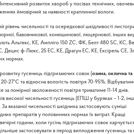
нтенсивний розвиток хвороб у посівах технічних, овочев
женнях ймовірний за наявності краплинної вологи.
ий рівень чисельності та осередкової шкідливості листогр
-чорної, бавовникової, конюшинової, люцернової, інших вид
ть Альтекс, КЕ, Ампліго 150 ZC, ФК, Белт 480 SC, КС, В
С, Децис ф-Люкс, 25 EC, КЕ, Драгун ЕС, КЕ, Ексірель СЕ, 
них нормах.
озвитку гусениць підгризаючих совок (
озима,
оклична
та
20-27°С та відносна вологість повітря 70-95%. Відбуватим
е за помірної зволоженості повітря триватиме 11-14 днів.
в високої чисельності гусениць (ЕПШ у буряках – 1-2, ін
). За вказаної чисельності шкідника застосовують суміші
дних препаратів у половинних нормах їх витрат. Кращі
вечірні години, коли гусінь підгризаючих совок харчуєтьс
ільніше застосовувати в період виплодження гусениць та