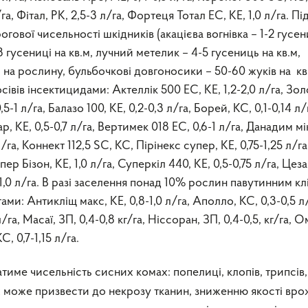
/га, Фітал, РК, 2,5-3 л/га, Фортеця Тотал ЕС, КЕ, 1,0 л/га. Пі
гової чисельності шкідників (акацієва вогнівка – 1-2 гусен
3 гусениці на кв.м, лучний метелик – 4-5 гусениць на кв.м,
. на рослину, бульбочкові довгоносики – 50-60 жуків на кв
вів інсектицидами: Актеллік 500 ЕС, КЕ, 1,2-2,0 л/га, Золон
0,5-1 л/га, Балазо 100, КЕ, 0,2-0,3 л/га, Борей, КС, 0,1-0,14 л/
ар, КЕ, 0,5-0,7 л/га, Вертимек 018 ЕС, 0,6-1 л/га, Данадим мі
 л/га, Коннект 112,5 SC, КС, Пірінекс супер, КЕ, 0,75-1,25 л/га
пер Бізон, КЕ, 1,0 л/га, Суперкіл 440, КЕ, 0,5-0,75 л/га, Цеза
5-1,0 л/га. В разі заселення понад 10% рослин павутинним к
и: Антикліщ макс, КЕ, 0,8-1,0 л/га, Аполло, КС, 0,3-0,5 л/
/га, Масаї, ЗП, 0,4-0,8 кг/га, Ніссоран, ЗП, 0,4-0,5, кг/га, 
С, 0,7-1,15 л/га.
тиме чисельність сисних комах: попелиці, клопів, трипсів,
може призвести до некрозу тканин, зниженню якості вро