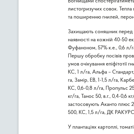
Вогнищами спостерігатимет
листогризучих совок. Тепла
та поширенню гнилей, пероно
Захищають соняшник перед ц
наявності на кожній 40-50 ек
Фуфаноном, 57% к.е., 0,6 л/га,
Першу обробку посівів провод
умов очікування епіфітотії 
КС, 1 л/га, Альфа – Стандарт,
га, Замір, ЕВ, 1-1,5 л/га, Кар
КС, 0,6-0,8 л/га, Пропульс 250 
кг/га, Танос 50, в.г., 0,4-0,
застосовують Аканто плюс 28,
500, КС, 1,5 л/га, ДК РАКУРС, К
У плантаціях картоплі, тома