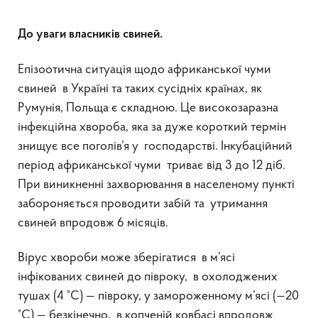
До уваги власників свиней.
Епізоотична ситуація щодо африканської чуми
свиней в Україні та таких сусідніх країнах, як
Румунія, Польща є складною. Це високозаразна
інфекційна хвороба, яка за дуже короткий термін
знищує все поголів’я у господарстві. Інкубаційний
період африканської чуми триває від 3 до 12 діб.
При виникненні захворювання в населеному пункті
забороняється проводити забій та утримання
свиней впродовж 6 місяців.
Вірус хвороби може зберігатися в м’ясі
інфікованих свиней до півроку, в охолоджених
тушах (4 °C) — півроку, у замороженному м’ясі (—20
°C) — безкінечно, в копченій ковбасі впродовж