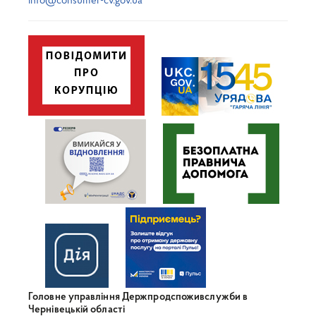
info@consumer-cv.gov.ua
Головне управління Держпродспоживслужби в
Чернівецькій області