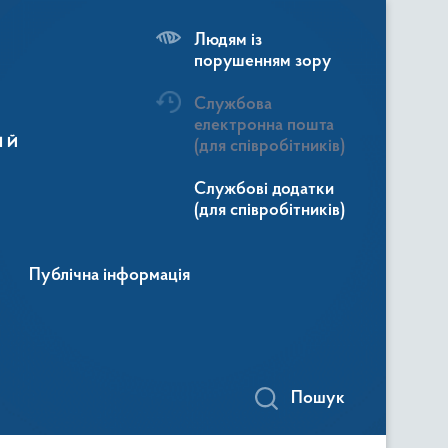
Людям із
порушенням зору
Службова
електронна пошта
ій
(для співробітників)
Службові додатки
(для співробітників)
Публічна інформація
Пошук