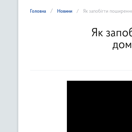
Головна
Новини
Як запобігти поширенн
Як запо
дом