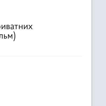
риватних
льм)