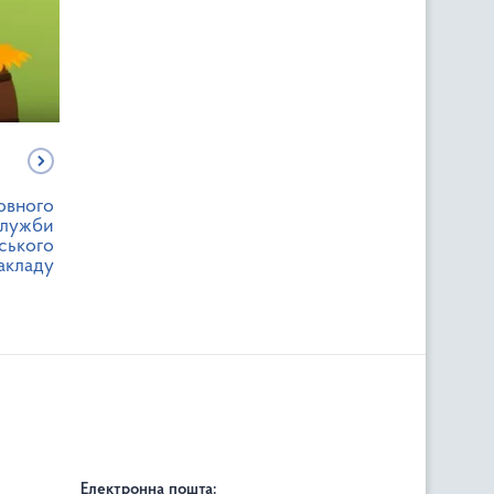
овного
служби
ського
закладу
Електронна пошта: