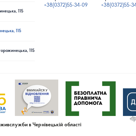
+38(0372)55-34-09
+38(0372)55-3
инецька, 115
нецька, 115
торожинецька, 115
живслужби в Чернівецькій області