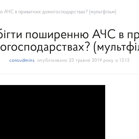
ю АЧС в приватних домогосподарствах? (мультфільм)
бігти поширенню АЧС в п
огосподарствах? (мультфі
consudmins
, опубліковано
23 травня 2019 року о 13:13