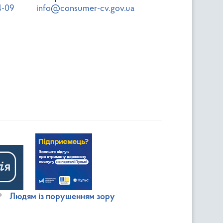
4-09
info@consumer-cv.gov.ua
Людям із порушенням зору