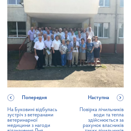
Попередня
Наступна
На Буковині відбулась
Повірка лічильників
зустріч з ветеранами
води та тепла
ветеринарної
здійснюється за
медицини з нагоди
рахунок власників
відзначення Дня
таких лічильників